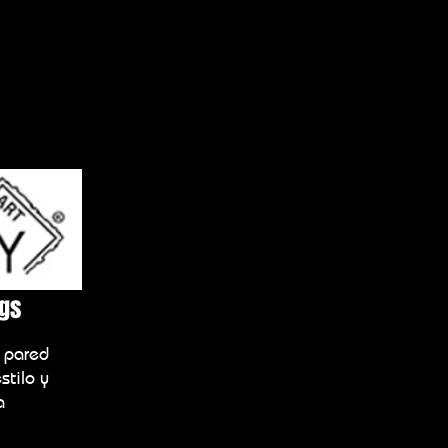
ngs
 pared
stilo y
a