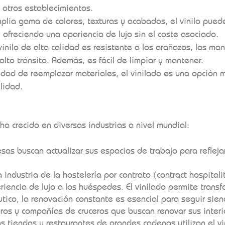
y otros establecimientos.
plia gama de colores, texturas y acabados, el vinilo pued
 ofreciendo una apariencia de lujo sin el coste asociado.
vinilo de alta calidad es resistente a los arañazos, las ma
lto tránsito. Además, es fácil de limpiar y mantener.
sidad de reemplazar materiales, el vinilado es una opción 
lidad.
 ha crecido en diversas industrias a nivel mundial:
as buscan actualizar sus espacios de trabajo para reflej
 industria de la hostelería por contrato (contract hospitali
riencia de lujo a los huéspedes. El vinilado permite transf
tico, la renovación constante es esencial para seguir siend
eros y compañías de cruceros que buscan renovar sus interi
s tiendas y restaurantes de grandes cadenas utilizan el 