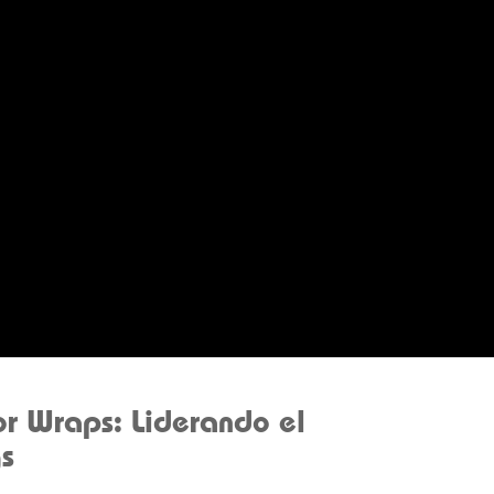
or Wraps: Liderando el
s