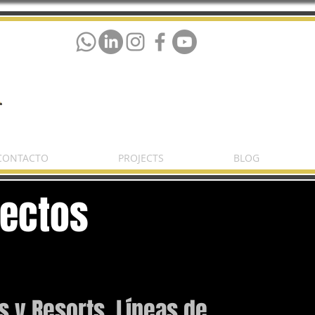
CONTACTO
PROJECTS
BLOG
yectos
s y Resorts, Líneas de